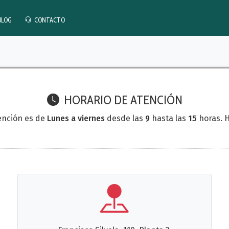
BLOG
CONTACTO
Contactar con nosotros
HORARIO DE ATENCIÓN
ención es de
Lunes a viernes
desde las
9
hasta las
15
horas. H