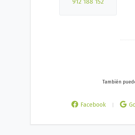
912 188 152
También puede
Facebook
G
|