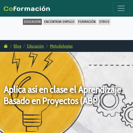
EDUCACIÓN
ENCONTRAR EMPLEO
FORMACIÓN
OTROS
Blog
Educación
Metodologías
Aplica así en clase el Aprendizaje
Basado en Proyectos (ABP)