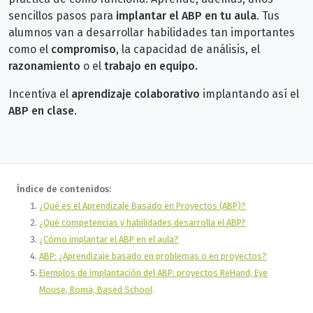
sencillos pasos para
implantar el ABP en tu aula
. Tus
alumnos van a desarrollar
habilidades tan importantes
como el
compromiso
, la capacidad de análisis, el
razonamiento
o el
trabajo en equipo.
Incentiva el
aprendizaje colaborativo
implantando así el
ABP en clase
.
Índice de contenidos:
¿Qué es el Aprendizaje Basado en Proyectos (ABP)?
¿Qué competencias y habilidades desarrolla el ABP?
¿Cómo implantar el ABP en el aula?
ABP: ¿Aprendizaje basado en problemas o en proyectos?
Ejemplos de implantación del ABP: proyectos ReHand​, Eye
Mouse, Roma, Based School