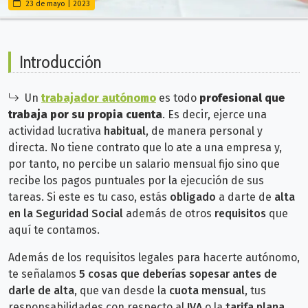
23 de mayo | 2023
Introducción
Un
trabajador autónomo
es todo
profesional que
trabaja por su propia cuenta
. Es decir, ejerce
una
actividad lucrativa
habitual
, de manera personal y
directa. No tiene
contrato que lo ate a una empresa y,
por tanto,
no percibe un salario mensual fijo sino que
recibe los pagos puntuales por la ejecución de sus
tareas. Si este es tu caso, estás
obligado
a darte de
alta
en la Seguridad Social
además de otros
requisitos
que
aquí te contamos.
Además de los requisitos legales para hacerte autónomo,
te señalamos
5 cosas que deberías sopesar antes de
darle de alta
, que van desde la
cuota mensual
, tus
responsabilidades con respecto al
IVA
o la
tarifa plana
.