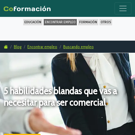
EDUCACIÓN
ENCONTRAR EMPLEO
FORMACIÓN
OTROS
Blog
Encontrar empleo
Buscando empleo
5 habilidades blandas que vas a
necesitar para ser comercial