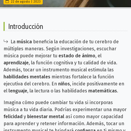
22 de agosto | 2023
Introducción
La
música
beneficia la educación de tu cerebro de
múltiples maneras. Según investigaciones, escuchar
música puede mejorar tu
estado de ánimo
, el
aprendizaje
, la función cognitiva y tu calidad de vida.
Además, tocar un instrumento musical estimula las
habilidades mentales
mientras fortalece la función
ejecutiva del cerebro. E
n
niños
, incide positivamente en
el
lenguaje
, la lectura o las habilidades
matemáticas
.
Imagina cómo puede cambiar tu vida si incorporas
música a tu vida diaria. Podrías experimentar una mayor
felicidad
y
bienestar mental
así como mayor capacidad
para aprender y retener información. Además, tocar un
instrumento musical te brindará
confianza
en ti mismo y