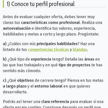
1) Conoce tu perfil profesional
Antes de evaluar cualquier oferta, debes tener muy
claras tus
características como profesional
. Realiza una
autoevaluación
e identifica tus valores, experiencia,
habilidades y metas a corto y largo plazo. Pregúntate:
a)
¿Cuáles son mis
principales habilidades
? Haz una
listado de tus
competencias técnicas
y
blandas
.
b)
¿Qué tipo de
experiencia
tengo? Detalla las
áreas
en
las que has trabajado y en qué
tipo de proyectos
te has
sentido más cómodo.
c)
¿Qué
objetivos
de carrera tengo? Piensa en tus metas
a largo plazo
y el
entorno laboral
en que quieres
desarrollarte.
Podrás así tener una
clara referencia
para evaluar si esa
oferta encaja contigo. Construye después un perfil que