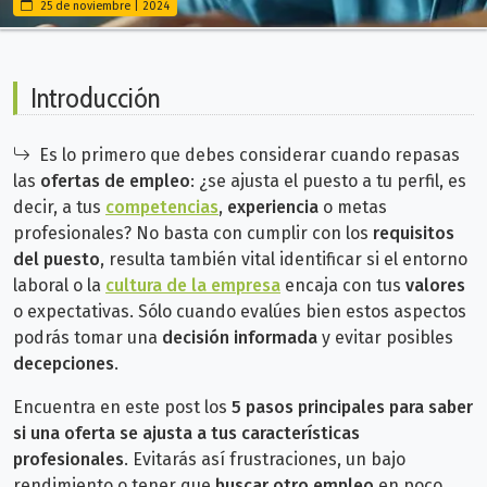
25 de noviembre | 2024
Introducción
Es lo primero que debes considerar cuando repasas
las
ofertas de empleo
: ¿se ajusta el puesto a tu perfil, es
decir, a tus
competencias
,
experiencia
o metas
profesionales? No basta con cumplir con los
requisitos
del puesto
, resulta también vital identificar si el entorno
laboral o la
cultura de la empresa
encaja con tus
valores
o expectativas. Sólo cuando evalúes bien
estos aspectos
podrás tomar una
decisión informada
y evitar posibles
decepciones
.
Encuentra en este post los
5 pasos principales para saber
si una oferta se ajusta a tus características
profesionales
. Evitarás así frustraciones, un bajo
rendimiento
o tener que
buscar otro empleo
en poco