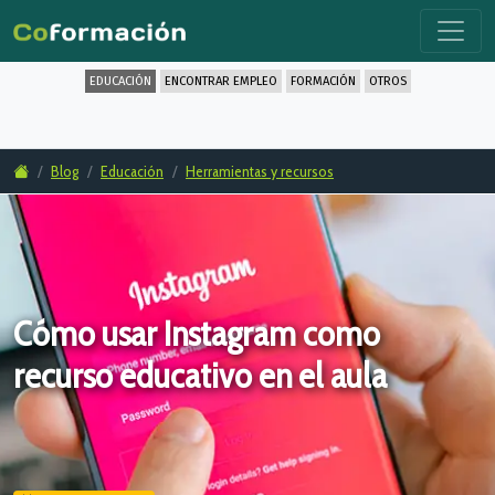
EDUCACIÓN
ENCONTRAR EMPLEO
FORMACIÓN
OTROS
Blog
Educación
Herramientas y recursos
Cómo usar Instagram como
recurso educativo en el aula