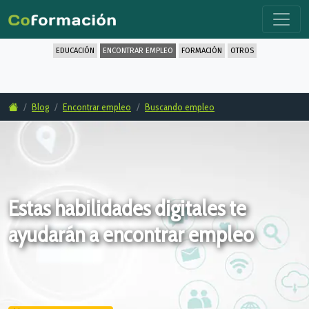
EDUCACIÓN
ENCONTRAR EMPLEO
FORMACIÓN
OTROS
Blog
Encontrar empleo
Buscando empleo
Estas habilidades digitales te
ayudarán a encontrar empleo