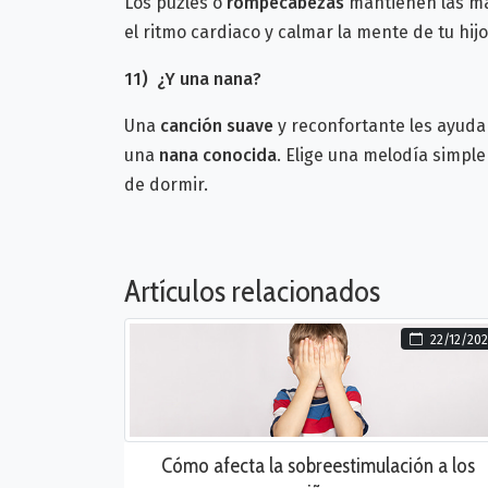
Los puzles o
rompecabezas
mantienen las ma
el ritmo cardiaco y calmar la mente de tu hij
11)
¿Y una
nana?
Una
canción suave
y reconfortante les ayuda
una
nana conocida
. Elige una melodía simpl
de dormir.
Artículos relacionados
22/12/20
Cómo afecta la sobreestimulación a los