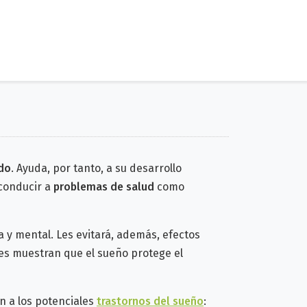
do
.
Ayuda, por tanto, a su desarrollo
 conducir a
problemas de salud
como
ca y mental. Les evitará, además,
efectos
nes
muestran que el sueño protege el
ón a los potenciales
trastornos del sueño
: