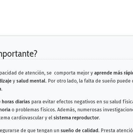
importante?
pacidad de atención, se comporta mejor y
aprende más rápi
izaje
y
salud mental
.
Por otro lado, la falta de sueño puede
n
.
 horas diarias
para evitar efectos negativos en su salud físi
moria
o problemas físicos.
Además, numerosas investigacio
stema cardiovascular y el
sistema reproductor
.
asegurarse de que tengan un
sueño de calidad
. Presta atenci