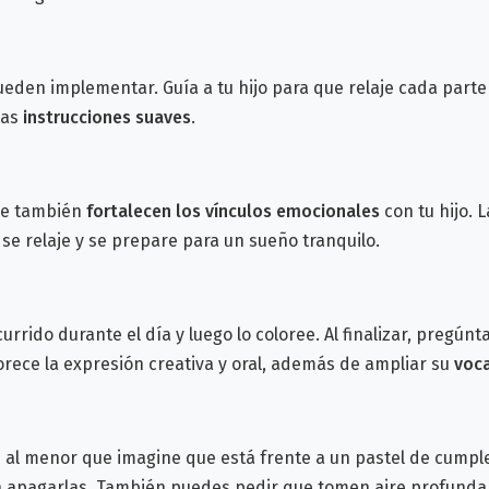
 pueden implementar.
Guía a tu hijo para que relaje cada part
das
instrucciones suaves
.
que también
fortalecen los vínculos emocionales
con tu hijo.
L
se relaje y se prepare
para un sueño tranquilo.
urrido durante el día y luego lo coloree. Al finalizar, pregúnt
rece la expresión creativa y oral, además de ampliar su
voca
rle al menor que imagine que está frente a un pastel de cump
para apagarlas. También puedes pedir que tomen aire profund