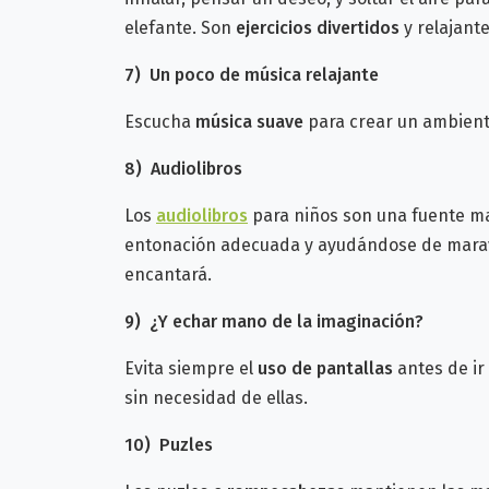
elefante.
Son
ejercicios divertidos
y relajant
7)
U
n poco de música relajante
Escucha
música suave
para crear un ambient
8)
Audiolibros
Los
audiolibros
para niños son una fuente ma
entonación adecuada y ayudándose de maravil
encantará.
9)
¿Y echar mano de la
imaginación?
Evita siempre el
uso de pantallas
antes de ir
sin necesidad de ellas.
10)
Puzles