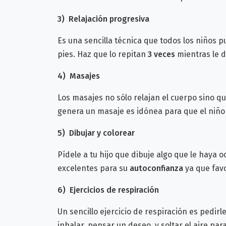
3)
Relajación progresiva
Es una sencilla técnica que todos los niños
pies. Haz que lo repitan
3 veces
mientras le 
4)
Masajes
Los masajes no sólo relajan el cuerpo sino 
genera un masaje es idónea para que el niño 
5)
Dibujar y colorear
Pídele a tu hijo que dibuje algo que le haya oc
excelentes para su
autoconfianza
ya que favo
6)
Ejercicios de respiración
Un sencillo ejercicio de respiración es pedi
inhalar, pensar un deseo, y soltar el aire 