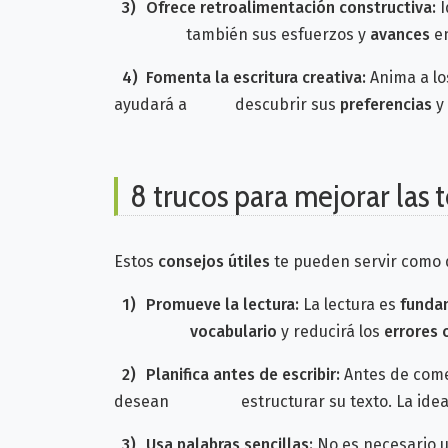
3)
Ofrece retroalimentación constructiva:
I
también sus esfuerzos y
avances
en
4)
Fomenta la escritura creativa:
Anima a lo
ayudará a descubrir sus
preferencias
y 
8 trucos para mejorar las t
Estos
consejos útiles
te pueden servir como d
1)
Promueve
la lectura:
La lectura es
funda
vocabulario
y reducirá los
errores 
2)
Planifica antes de escribir:
Antes de come
desean estructurar su texto. La idea pri
3)
Usa palabras sencillas:
No es necesario u