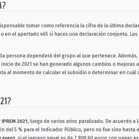
M?
ispensable tomar como referencia la cifra de la última decla
a; o en el apartado 465 si haces una declaración conjunta. L
a persona dependerá del grupo al que pertenece. Además, 
 inicio de 2021 se han generado algunos cambios o mejoras a
ta al momento de calcular el subsidio o determinar en cuál d
21?
r IPREM 2021
, luego de varios años paralizado. De acuerdo a
ón del 5 % para el Indicador Público, pero no fue sino hasta 
 euros
, si el ingreso anual es de 7.908,60 euros con pagas e