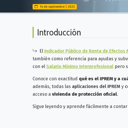
14 de septiembre | 2022
Introducción
El
Indicador Público de Renta de Efectos 
también como referencia para ayudas y sub
con el
Salario Mínimo
Interprofesiona
l
pero s
Conoce con exactitud
qué es el IPREM y a c
además, todas las
aplicaciones del IPREM
y
c
acceso a
vivienda de protección oficial
.
Sigue leyendo y aprende fácilmente a contar