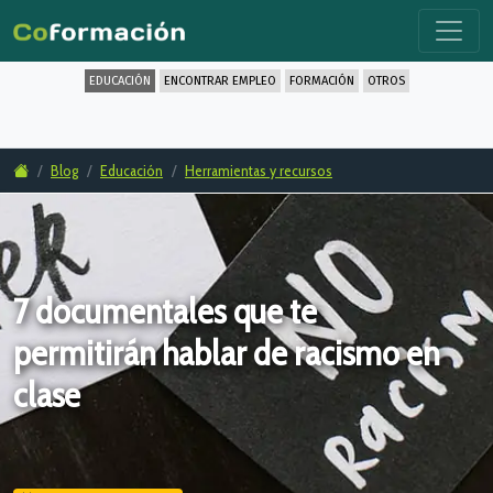
EDUCACIÓN
ENCONTRAR EMPLEO
FORMACIÓN
OTROS
Blog
Educación
Herramientas y recursos
7 documentales que te
permitirán hablar de racismo en
clase