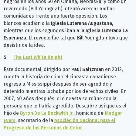
negros en los años 60 en Omaha, Nebraska, y cómo un
reverendo (Bill Youngdah) intentó acercar ambas
comunidades frente una fuerte oposición. Los
blancos
acudían a la
Iglesia Luterana Augustana
,
mientras que los segundos iban a la
Iglesia Luterana La
Esperanza
.
El revuelo fue tal que Bill Youngdah tuvo que
desistir de la idea.
5.
The Last White Knight
Este documental, dirigido por
Paul Saltzman
en 2012,
cuenta la historia de cómo el cineasta canadiense
regresa a Mississippi después de ser agredido y
detenido mientras luchaba por los derechos civiles. En
2007, 40 años después,
el cineasta se reúne con la
persona que le había agredido. Descubre así que es el
hijo
de
Byron De La Beckwith Jr.
, homicida de
Medgar
Evers
, secretario de la
Asociación Nacional para el
Progreso de las Personas de Color
.