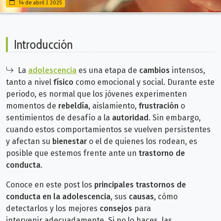
14 de abril | 2025
Introducción
La
adolescencia
es una etapa de
cambios
intensos,
tanto a nivel
físico
como emocional y social. Durante este
periodo, es normal que los jóvenes experimenten
momentos de
rebeldía
, aislamiento,
frustración
o
sentimientos de desafío a la
autoridad
. Sin embargo,
cuando estos comportamientos se vuelven persistentes
y afectan su
bienestar
o el de quienes los rodean, es
posible que estemos frente ante un
trastorno de
conducta
.
Conoce en este post los
principales trastornos de
conducta en la adolescencia
, sus
causas
, cómo
detectarlos y los mejores
consejos
para
intervenir
adecuadamente. Si no lo haces, las