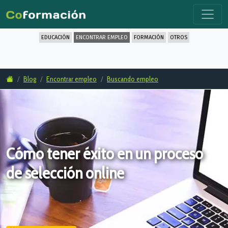
EDUCACIÓN
ENCONTRAR EMPLEO
FORMACIÓN
OTROS
Blog
Encontrar empleo
Buscando empleo
Cómo tener éxito en un proceso
de selección online