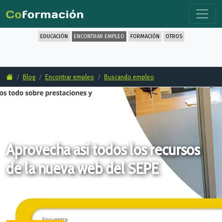
EDUCACIÓN
ENCONTRAR EMPLEO
FORMACIÓN
OTROS
Blog
Encontrar empleo
Buscando empleo
Aprovecha así todos los recursos
de la nueva web del SEPE