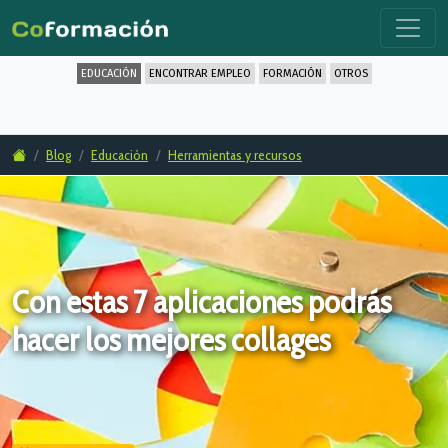
EDUCACIÓN
ENCONTRAR EMPLEO
FORMACIÓN
OTROS
Blog
Educación
Herramientas y recursos
Con estas 7 aplicaciones podrás
hacer los mejores collages