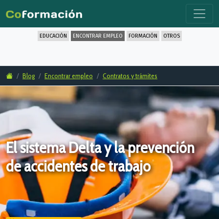
EDUCACIÓN
ENCONTRAR EMPLEO
FORMACIÓN
OTROS
Blog
Encontrar empleo
Contratos y trámites
El sistema Delta y la prevención
de accidentes de trabajo