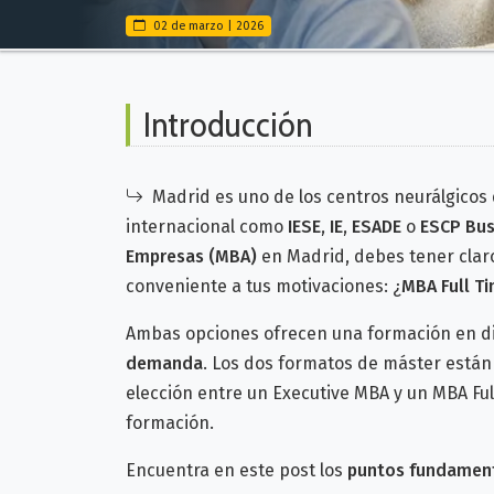
02 de marzo | 2026
Introducción
Madrid es uno de los centros neurálgicos 
internacional como
IESE
,
IE
,
ESADE
o
ESCP Bus
Empresas (MBA)
en Madrid, debes tener clar
conveniente a tus motivaciones: ¿
MBA Full T
Ambas opciones ofrecen una formación en d
demanda
. Los dos formatos de máster están 
elección entre un Executive MBA y un MBA Fu
formación.
Encuentra en este post los
puntos fundament