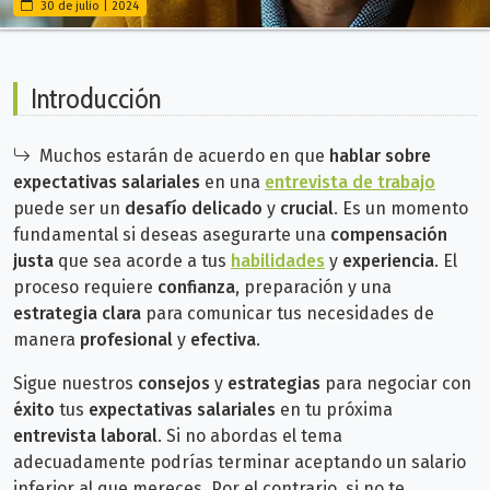
30 de julio | 2024
Introducción
Muchos estarán de acuerdo en que
hablar sobre
expectativas salariales
en una
entrevista de trabajo
puede ser un
desafío delicado
y
crucial
. Es un momento
fundamental si deseas asegurarte
una
compensación
justa
que sea acorde a tus
habilidades
y
experiencia
. El
proceso requiere
confianza
, preparación y una
estrategia clara
para comunicar tus necesidades de
manera
profesional
y
efectiva
.
Sigue nuestros
consejos
y
estrategias
para negociar con
éxito
tus
expectativas salariales
en tu próxima
entrevista laboral
. Si no abordas el tema
adecuadamente podrías terminar aceptando
un salario
inferior al que mereces. Por el contrario, si no te