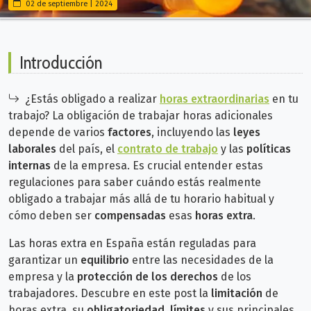
02 de septiembre | 2024
Introducción
¿Estás obligado a realizar
horas extraordinarias
en tu
trabajo? La obligación de trabajar horas adicionales
depende de varios
factores
, incluyendo las
leyes
laborales
del país, el
contrato de trabajo
y las
políticas
internas
de la empresa. Es crucial entender estas
regulaciones para saber cuándo estás realmente
obligado a trabajar más allá de tu horario habitual y
cómo deben ser
compensadas
esas
horas extra
.
Las horas extra en España están reguladas para
garantizar un
equilibrio
entre las necesidades de la
empresa y la
protección de los derechos
de los
trabajadores. Descubre en este post la
limitación
de
horas extra, su
obligatoriedad
,
límites
y sus principales