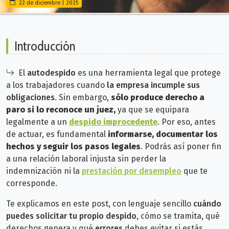
22 de diciembre | 2025
Introducción
El
autodespido
es una herramienta legal que protege
a los trabajadores cuando
la empresa incumple sus
obligaciones
. Sin embargo,
sólo produce derecho a
paro si lo reconoce un juez,
ya que se equipara
legalmente a un
despido improcedente
.
Por eso, antes
de actuar, es fundamental
informarse, documentar los
hechos y seguir los pasos legales
. P
odrás así poner fin
a una relación laboral injusta sin perder la
indemnización ni la
prestación por desempleo
que te
corresponde.
Te explicamos en este post, con lenguaje sencillo
cuándo
puedes solicitar tu propio despido
, cómo se tramita, qué
derechos genera y qué
errores
debes evitar si estás