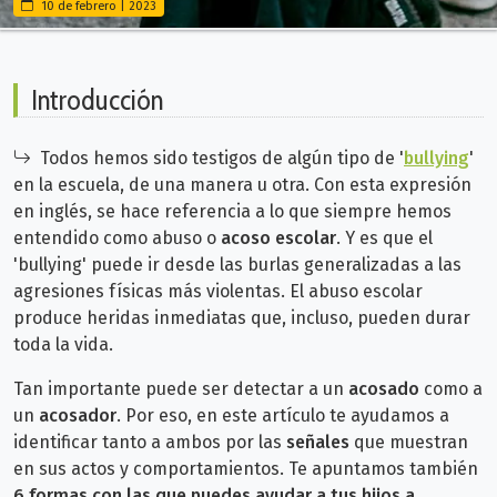
10 de febrero | 2023
Introducción
Todos hemos sido testigos de algún tipo de '
bullying
'
en la escuela, de una manera u otra. Con esta expresión
en inglés, se hace referencia a lo que siempre hemos
entendido como abuso o
acoso escolar
. Y es que el
'bullying' puede ir desde las burlas generalizadas a las
agresiones físicas más violentas. El abuso escolar
produce heridas inmediatas que, incluso, pueden durar
toda la vida.
Tan importante puede ser detectar a un
acosado
como a
un
acosador
. Por eso, en este artículo te ayudamos a
identificar tanto a ambos por las
señales
que muestran
en sus actos y comportamientos. Te apuntamos también
6 formas con las que puedes ayudar a tus hijos a