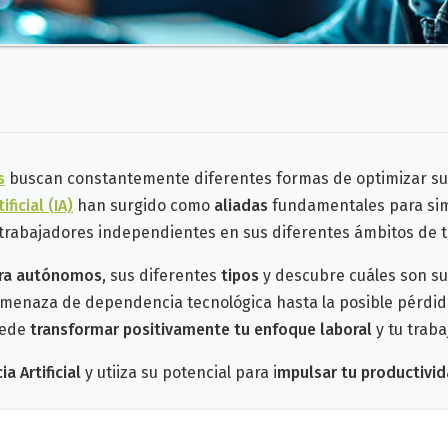
s
buscan constantemente diferentes formas de optimizar su
ificial (IA)
han surgido como
aliadas
fundamentales para simp
trabajadores independientes en sus diferentes ámbitos de t
ara autónomos
, sus diferentes
tipos
y descubre cuáles son s
menaza de dependencia tecnológica hasta la posible pérdida 
uede
transformar positivamente tu enfoque laboral
y tu trab
a Artificial
y utiiza su potencial para i
mpulsar tu productivi