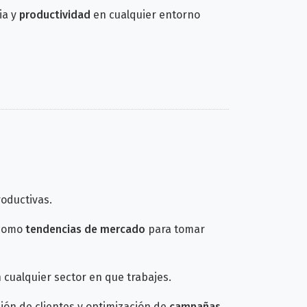
ia y
productividad
en cualquier entorno
oductivas.
 como
tendencias de mercado
para tomar
 cualquier sector en que trabajes.
ión de clientes y optimización de
campañas