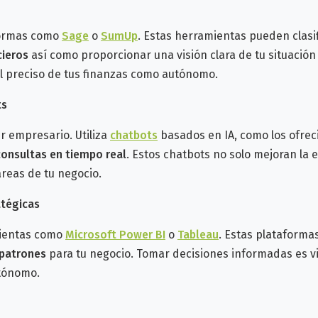
e
aformas como
Sage
o
SumUp
. Estas herramientas pueden clasi
cieros
así como proporcionar una visión clara de tu situación
 preciso de tus finanzas como autónomo.
ts
er empresario. Utiliza
chatbots
basados en IA, como los ofre
consultas en tiempo real
. Estos chatbots no solo mejoran la 
áreas de tu negocio.
atégicas
ientas como
Microsoft Power BI
o
Tableau
. Estas plataform
patrones
para tu negocio. Tomar decisiones informadas es vi
tónomo.