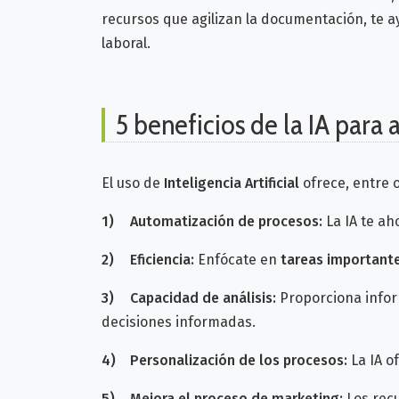
recursos que agilizan la documentación, te a
laboral.
5 beneficios de la IA par
El uso de
Inteligencia Artificial
ofrece, entre o
1)
Automatización de procesos:
La IA te a
2)
Eficiencia:
Enfócate en
tareas important
3)
Capacidad de análisis:
Proporciona info
decisiones informadas.
4)
Personalización de los procesos:
La IA o
5)
Mejora el proceso de marketing:
Los recu