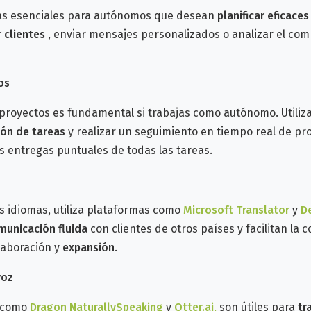
s esenciales para autónomos que desean
planificar eficace
 clientes
, enviar mensajes personalizados o analizar el com
os
proyectos es fundamental si trabajas como autónomo. Utiliza 
ión de tareas
y realizar un seguimiento en tiempo real de pr
as entregas puntuales de todas las tareas.
s idiomas, utiliza plataformas como
Microsoft Translator
y
D
municación fluida
con clientes de otros países y facilitan la
laboración y
expansión
.
voz
, como
Dragon NaturallySpeaking
y
Otter.ai
,
son útiles para
tr