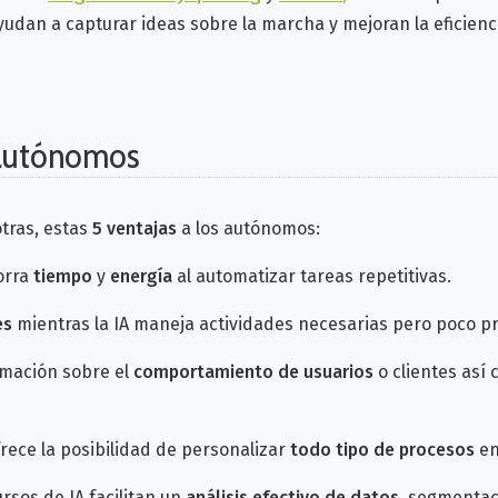
yudan a capturar ideas sobre la marcha y mejoran la eficienc
a autónomos
tras, estas
5 ventajas
a los autónomos:
horra
tiempo
y
energía
al automatizar tareas repetitivas.
es
mientras la IA maneja actividades necesarias pero poco pr
rmación sobre el
comportamiento de usuarios
o clientes así
frece la posibilidad de personalizar
todo tipo de procesos
en
rsos de IA facilitan un
análisis efectivo de datos
, segmentac