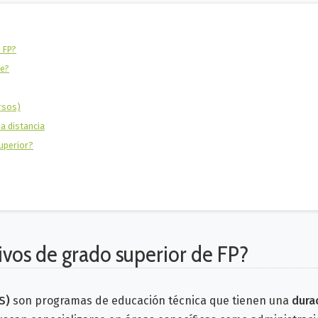
 FP?
ne?
rsos)
 a distancia
superior?
ivos de grado superior de FP?
GS)
son programas de educación técnica que tienen una
dura