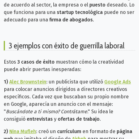
de acuerdo al sector, la empresa o el
puesto
deseado. Lo
que funciona para una
startup tecnológica
puede no ser
adecuado para una
firma de abogados
.
3 ejemplos con éxito de guerrilla laboral
Estos
3 casos de éxito
muestran cómo la creatividad
puede abrir puertas inesperadas:
1)
Alec Brownstein
: un publicista que utilizó
Google Ads
para colocar anuncios dirigidos a directores creativos
específicos. Cada vez que buscaban su propio nombre
en Google, aparecía un anuncio con el mensaje:
"
Buscándote a ti mismo? Contrátame
." Su idea le
consiguió
entrevistas
y
ofertas de trabajo
.
2)
Nina Mufleh
: creó un
currículum
en formato de
página
web
que imitaba el diseño de
Airbnb
para mostrar su