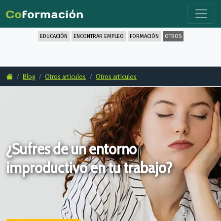
EDUCACIÓN
ENCONTRAR EMPLEO
FORMACIÓN
OTROS
Blog
Otros artículos
Otros artículos
¿Sufres de un entorno
improductivo en tu trabajo?