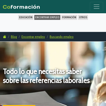
EDUCACIÓN
ENCONTRAR EMPLEO
FORMACIÓN
OTROS
Blog
Encontrar empleo
Buscando empleo
Todo lo que necesitas saber
sobre las referencias laborales