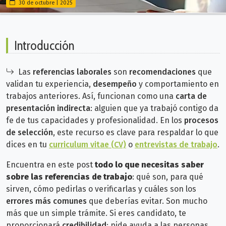
30 de octubre | 2025
Introducción
Las
referencias laborales
son
recomendaciones
que
validan tu experiencia,
desempeño
y comportamiento en
trabajos anteriores. Así, funcionan como una
carta de
presentación indirecta
: alguien que ya trabajó contigo da
fe de tus capacidades y profesionalidad. En los
procesos
de selección
, este recurso es clave para respaldar lo que
dices en tu
curriculum vitae (CV)
o
entrevistas de trabajo
.
Encuentra en este post
todo lo que necesitas saber
sobre las referencias de trabajo
: qué son, para qué
sirven, cómo pedirlas o verificarlas y cuáles son los
errores más comunes
que deberías evitar. S
on mucho
más que un simple trámite.
Si eres candidato, te
proporcionará
credibilidad
; pide ayuda a las personas