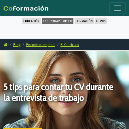
EDUCACIÓN
ENCONTRAR EMPLEO
FORMACIÓN
OTROS
Blog
Encontrar empleo
El Currículo
5 tips para contar tu CV durante
la entrevista de trabajo