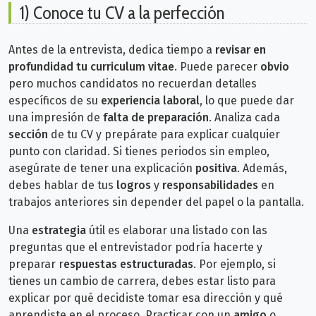
1) Conoce tu CV a la perfección
Antes de la entrevista, dedica tiempo a
revisar en
profundidad tu curriculum vitae
. Puede parecer
obvio
pero muchos candidatos no recuerdan detalles
específicos de su
experiencia laboral
, lo que puede dar
una impresión de
falta de preparación
.
Analiza cada
sección
de tu CV y prepárate para explicar cualquier
punto con claridad.
Si tienes periodos sin empleo,
asegúrate de tener una explicación
positiva
.
Además,
debes hablar de tus
logros
y
responsabilidades
en
trabajos anteriores sin depender del papel o la pantalla.
Una
estrategia
útil es elaborar una listado con las
preguntas que el entrevistador podría hacerte y
preparar r
espuestas estructuradas
.
Por ejemplo, si
tienes un cambio de carrera, debes estar listo para
explicar por qué decidiste tomar esa dirección y qué
aprendiste en el proceso.
Practicar con un
amigo
o