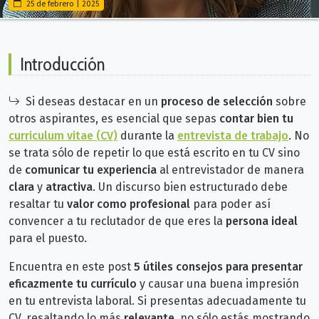
25 de febrero | 2025
Introducción
Si deseas destacar en un
proceso de selección
sobre
otros aspirantes, es esencial que sepas
contar bien tu
curriculum vitae (CV)
durante la
entrevista de trabajo
.
No
se trata sólo de repetir lo que está escrito en tu CV sino
de
comunicar tu experiencia
al entrevistador de manera
clara
y
atractiva
. Un discurso bien estructurado debe
resaltar tu
valor como profesional
para poder así
convencer a tu reclutador de que eres la
persona ideal
para el puesto.
Encuentra en este post
5 útiles consejos para presentar
eficazmente tu currículo
y causar una buena impresión
en tu entrevista laboral. Si presentas adecuadamente tu
CV, resaltando lo más
relevante
, no sólo estás mostrando