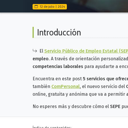
12 de julio | 2024
Introducción
El
Servicio Público de Empleo Estatal (SE
empleo
. A través de orientación personaliza
competencias laborales
para ayudarte a enc
Encuentra en este post
5 servicios que ofre
también
ComPersonal
,
el nuevo servicio del
online, gratuita y anónima que va a permitir
No esperes más y descubre cómo el
SEPE
pue
Índice de contenidos: