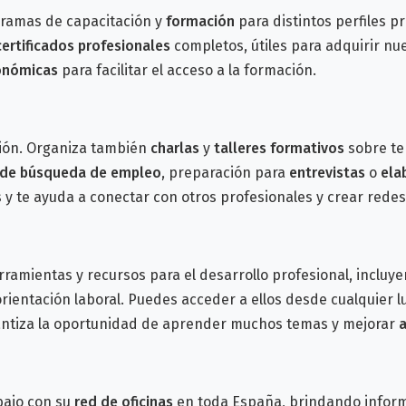
gramas de capacitación y
formación
para distintos perfiles p
certificados profesionales
completos, útiles para adquirir nue
onómicas
para facilitar el acceso a la formación.
ción. Organiza también
charlas
y
talleres formativos
sobre te
 de búsqueda de empleo
, preparación para
entrevistas
o
ela
 y te ayuda a conectar con otros profesionales y crear rede
ramientas y recursos para el desarrollo profesional, incluy
rientación laboral. Puedes acceder a ellos desde cualquier lu
antiza la oportunidad de aprender muchos temas y mejorar
a
bajo con su
red de oficinas
en toda España, brindando inform