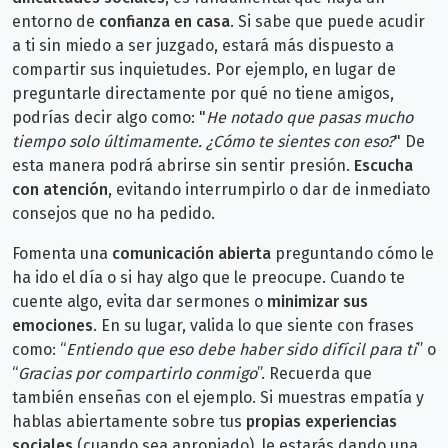
entorno de
confianza en casa
. Si sabe que puede acudir
a ti sin miedo a ser juzgado, estará más dispuesto a
compartir sus inquietudes.
Por ejemplo, en lugar de
preguntarle directamente por qué no tiene amigos,
podrías decir algo como: "
He notado que pasas mucho
tiempo solo últimamente. ¿Cómo te sientes con eso?
" De
esta manera podrá abrirse sin sentir presión.
Escucha
con atención
, evitando interrumpirlo o dar de inmediato
consejos que no ha pedido.
Fomenta una
comunicación abierta
preguntando cómo le
ha ido el día o si hay algo que le preocupe. Cuando te
cuente algo, evita dar sermones o
minimizar sus
emociones
. En su lugar, valida lo que siente con frases
como: “
Entiendo que eso debe haber sido difícil para ti
” o
“
Gracias por compartirlo conmigo
”.
Recuerda que
también enseñas con el ejemplo. Si muestras empatía y
hablas abiertamente sobre tus
propias experiencias
sociales
(cuando sea apropiado), le estarás dando una