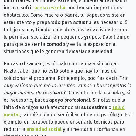
dificultades
. La
timidez extrema
, el
miedo al rechazo
o
incluso sufrir
acoso escolar
pueden ser importantes
obstáculos. Como madre o padre, tu papel consiste en
estar atento y preparado para actuar si es necesario.
Si
tu hijo es muy tímido, considera buscar actividades que
le permitan socializar en pequeños grupos. Dale tiempo
para que se sienta
cómodo
y evita la exposición a
situaciones que le generen demasiada
ansiedad
.
En caso de
acoso
, escúchalo con calma y sin juzgar.
Hazle saber que
no está solo
y que hay formas de
solucionar el problema. Por ejemplo, podrías decir: "
Es
muy valiente que me lo cuentes. Vamos a buscar juntos la
mejor manera de resolverlo
". Consulta con la escuela y, si
es necesario, busca
apoyo profesional
.
Si notas que la
falta de amigos está afectando su
autoestima
o
salud
mental
, también puede ser útil acudir a un psicólogo. Por
ejemplo, un terapeuta puede enseñarle técnicas para
reducir la
ansiedad social
y aumentar su confianza en