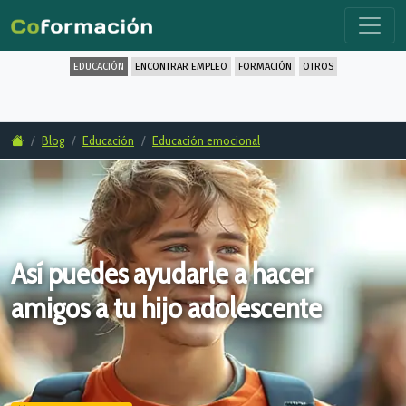
EDUCACIÓN
ENCONTRAR EMPLEO
FORMACIÓN
OTROS
Blog
Educación
Educación emocional
Así puedes ayudarle a hacer
amigos a tu hijo adolescente