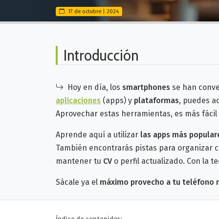
17 de octubre | 2024
Introducción
Hoy en día, los
smartphones
se han conve
aplicaciones
(apps)
y
plataformas
, puedes a
Aprovechar estas herramientas, es más fácil 
Aprende aquí a utilizar
las apps más popula
También encontrarás pistas para organizar 
mantener tu
CV
o perfil actualizado.
Con la t
Sácale ya el
máximo provecho a tu teléfono 
Índice de contenidos: