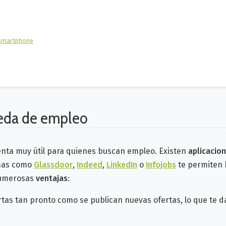
u smartphone
ueda de empleo
nta muy útil para quienes buscan empleo. Existen
aplicacio
mas como
Glassdoor
,
Indeed
,
LinkedIn
o
Infojobs
te permiten 
 numerosas
ventajas
:
rtas tan pronto como se publican nuevas ofertas, lo que te d