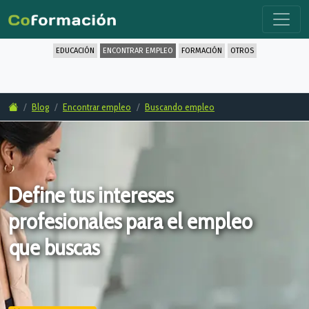
EDUCACIÓN
ENCONTRAR EMPLEO
FORMACIÓN
OTROS
Blog
Encontrar empleo
Buscando empleo
Define tus intereses
profesionales para el empleo
que buscas