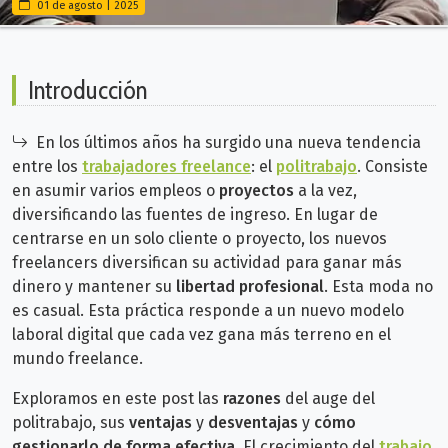
01 de agosto | 2025
Introducción
En los últimos años ha surgido una nueva tendencia
entre los
trabajadores freelance
: el
politrabajo
. Consiste
en asumir varios empleos o
proyectos
a la vez,
diversificando las fuentes de ingreso.
En lugar de
centrarse en un solo cliente o proyecto, los nuevos
freelancers diversifican su actividad para ganar más
dinero y mantener su
libertad profesional
.
Esta moda no
es casual.
Esta
práctica responde a un nuevo modelo
laboral digital que cada vez gana más terreno en el
mundo freelance.
Exploramos en este post las
razones
del auge del
politrabajo, sus
ventajas
y
desventajas
y
cómo
gestionarlo de forma efectiva
.
El crecimiento del
trabajo