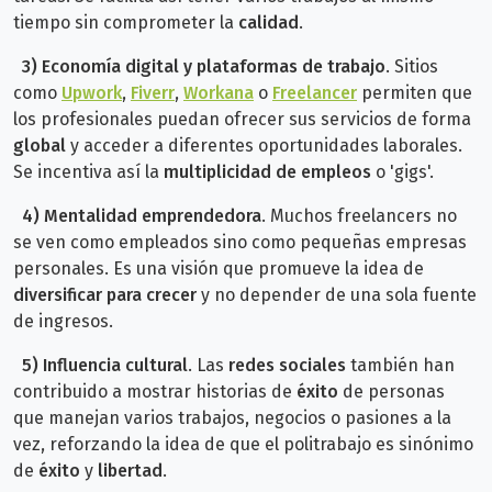
tiempo sin comprometer la
calidad
.
3)
Economía digital y plataformas de trabajo
. Sitios
como
Upwork
,
Fiverr
,
Workana
o
Freelancer
permiten que
los profesionales puedan ofrecer sus servicios de forma
global
y acceder a diferentes oportunidades laborales.
Se incentiva así la
multiplicidad de empleos
o 'gigs'.
4) Mentalidad emprendedora
. Muchos freelancers no
se ven como empleados sino como pequeñas empresas
personales. Es una visión que promueve la idea de
diversificar para crecer
y no depender de una sola fuente
de ingresos.
5)
Influencia cultural
. Las
redes sociales
también han
contribuido a mostrar historias de
éxito
de personas
que manejan varios trabajos, negocios o pasiones a la
vez, reforzando la idea de que el politrabajo es sinónimo
de
éxito
y
libertad
.