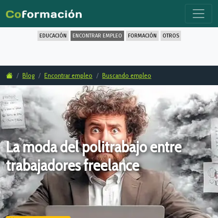
EDUCACIÓN
ENCONTRAR EMPLEO
FORMACIÓN
OTROS
Blog
Encontrar empleo
Buscando empleo
La moda del politrabajo entre
trabajadores freelance