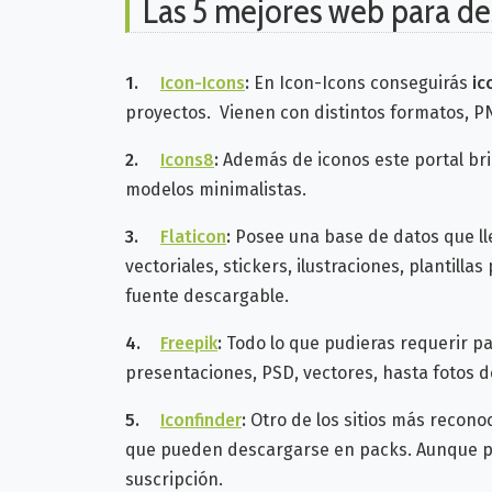
Las 5 mejores web para des
1.
Icon-Icons
:
En Icon-Icons conseguirás
ic
proyectos. Vienen con distintos formatos, PN
2.
Icons8
:
Además de iconos este portal brin
modelos minimalistas.
3.
Flaticon
:
Posee una base de datos que lle
vectoriales, stickers, ilustraciones, planti
fuente descargable.
4.
Freepik
:
Todo lo que pudieras requerir par
presentaciones, PSD, vectores, hasta fotos d
5.
Iconfinder
:
Otro de los sitios más recono
que pueden descargarse en packs. Aunque pre
suscripción.