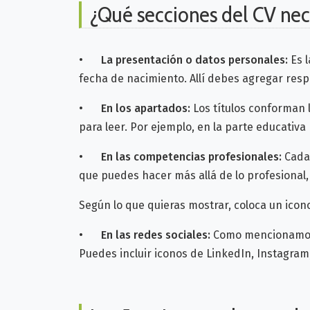
¿Qué secciones del CV nec
•
La presentación o datos personales:
Es l
fecha de nacimiento. Allí debes agregar res
•
En los apartados:
Los títulos conforman l
para leer. Por ejemplo, en la parte educativ
•
En las competencias profesionales:
Cada
que puedes hacer más allá de lo profesional, 
Según lo que quieras mostrar, coloca un icon
•
En las redes sociales:
Como mencionamos a
Puedes incluir iconos de LinkedIn, Instagram