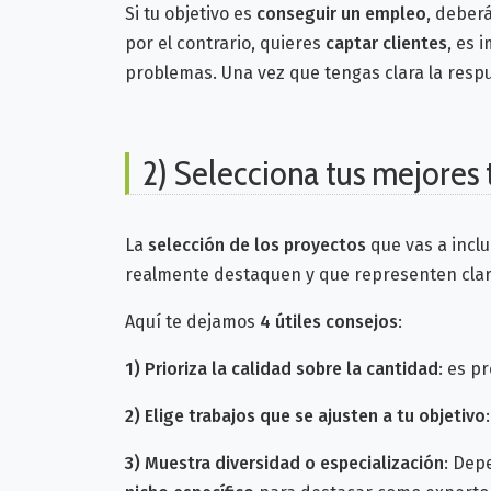
Si tu objetivo es
conseguir un empleo
, deber
por el contrario, quieres
captar clientes
, es 
problemas.
Una vez que tengas clara la resp
2) Selecciona tus mejores 
La
selección de los proyectos
que vas a inclu
realmente destaquen y que representen cla
Aquí te dejamos
4 útiles consejos
:
1)
Prioriza la calidad sobre la cantidad
: es p
2)
Elige trabajos que se ajusten a tu objetivo
3)
Muestra diversidad o especialización
: Dep