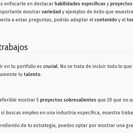
ás enfocarte en destacar
habilidades específicas
y
proyectos 
importante mostrar
variedad
y ejemplos de éxito que muestr
uesta a estas preguntas, podrás adaptar el
contenido
y el
to
trabajos
ir en tu portfolio es
crucial
. No se trata de incluir todo lo qu
ramente tu
talento
.
referible mostrar 5
proyectos sobresalientes
que 20 que no a
: si buscas empleo en una industria específica, muestra trab
endiendo de tu estrategia, puedes optar por mostrar una gr