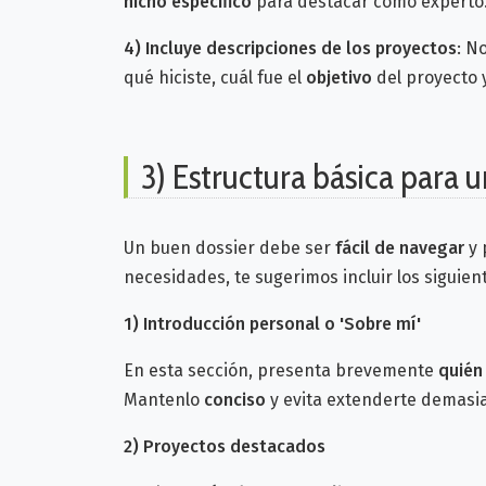
nicho específico
para destacar como experto
4)
Incluye descripciones de los proyectos
: N
qué hiciste, cuál fue el
objetivo
del proyecto 
3) Estructura básica para u
Un buen dossier debe ser
fácil de navegar
y 
necesidades, te sugerimos incluir los siguie
1)
Introducción personal o 'Sobre mí'
En esta sección, presenta brevemente
quién
Mantenlo
conciso
y evita extenderte demasi
2)
Proyectos destacados