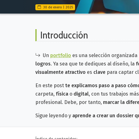
30 de enero | 2025
Introducción
Un
portfolio
es una selección organizada 
logros
.
Ya sea que te dediques al diseño, la
f
visualmente atractivo
es
clave
para captar cl
En este post
te explicamos paso a paso cómo
carpeta,
física
o
digital
, con tus trabajos m
profesional. Debe, por tanto,
marcar la difer
Sigue leyendo y
aprende a crear un dossier 
Índice de contenidos: