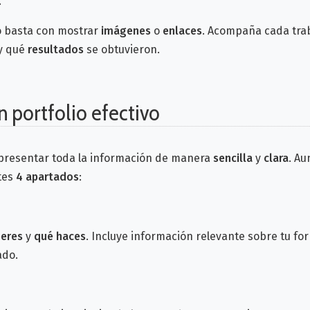
.
o basta con mostrar
imágenes
o
enlaces
. Acompaña cada tra
y qué
resultados
se obtuvieron.
n portfolio efectivo
presentar toda la información de manera
sencilla
y
clara
. Au
ntes
4 apartados
:
 eres
y
qué haces
. Incluye información relevante sobre tu fo
ado.