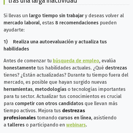
tras una larga inactividad
Si llevas un
largo tiempo sin trabajar
y deseas volver al
mercado laboral,
estas
8 recomendaciones
pueden
ayudarte:
1)
Realiza
una autoevaluación y actualiza tus
habilidades
Antes de comenzar tu
búsqueda de empleo
, evalúa
honestamente
tus habilidades actuales. ¿Qué
destrezas
tienes? ¿Están actualizadas? Durante tu tiempo fuera del
mercado, es posible que hayan surgido nuevas
herramientas
,
metodologías
o tecnologías importantes
para tu sector.
Actualizar tus conocimientos es crucial
para
competir con otros candidatos
que llevan más
tiempo activos. M
ejora tus
destrezas
profesionales
tomando
cursos en línea,
asistiendo
a
talleres
o participando en
webinars
.