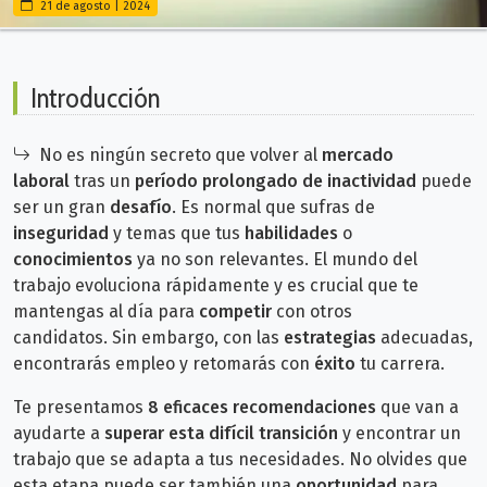
21 de agosto | 2024
Introducción
No es ningún secreto que volver al
mercado
laboral
tras un
período prolongado de inactividad
puede
ser un gran
desafío
. Es normal que sufras de
inseguridad
y temas que tus
habilidades
o
conocimientos
ya no son relevantes.
El mundo del
trabajo evoluciona rápidamente y es crucial que te
mantengas al día para
competir
con otros
candidatos.
Sin embargo, con las
estrategias
adecuadas,
encontrarás empleo y retomarás con
éxito
tu carrera.
Te presentamos
8 eficaces recomendaciones
que van a
ayudarte a
superar esta difícil transición
y encontrar un
trabajo que se adapta a tus necesidades. No olvides que
esta
etapa puede ser también una
oportunidad
para