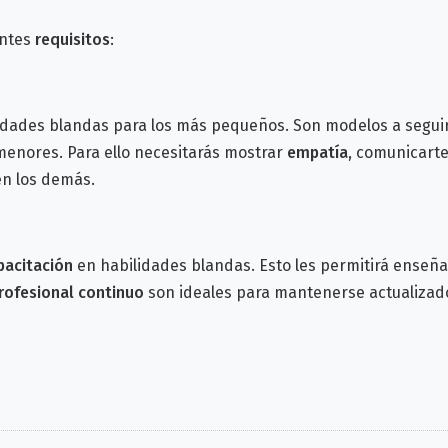
entes
requisitos
:
dades blandas para los más pequeños. Son modelos a seguir y
menores. Para ello necesitarás mostrar
empatía
, comunicart
en los demás.
pacitación
en habilidades blandas. Esto les permitirá enseñar
profesional continuo
son ideales para mantenerse actualizad