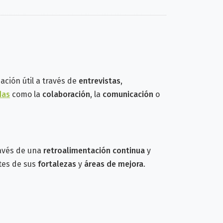
ción útil a través de
entrevistas
,
das
como la
colaboración
, la
comunicación
o
ravés de una
retroalimentación continua
y
ntes de sus
fortalezas
y
áreas de mejora
.