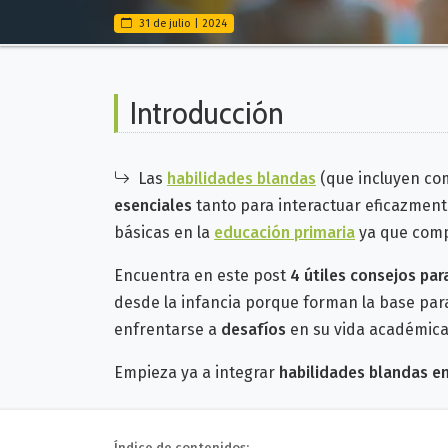
31 de julio | 2024
Introducción
Las
habilidades blandas
(que incluyen co
esenciales
tanto para interactuar eficazment
básicas
en la
educación primaria
ya que comp
Encuentra en este post
4 útiles consejos par
desde la infancia porque forman la base par
enfrentarse a
desafíos
en su vida académica
Empieza ya a integrar
habilidades blandas en
Índice de contenidos: