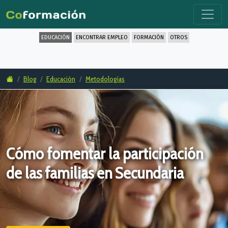
EDUCACIÓN
ENCONTRAR EMPLEO
FORMACIÓN
OTROS
Blog
Educación
Metodologías
Cómo fomentar la participación
de las familias en Secundaria