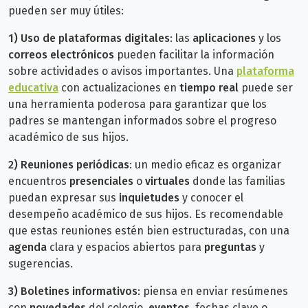
pueden ser muy útiles:
1)
Uso de plataformas digitales
: las
aplicaciones
y los
correos electrónicos
pueden facilitar la información
sobre actividades o avisos importantes. Una
plataforma
educativa
con actualizaciones en
tiempo real
puede ser
una herramienta poderosa para garantizar que los
padres se mantengan informados sobre el progreso
académico de sus hijos.
2)
Reuniones periódicas
: un medio eficaz es organizar
encuentros
presenciales
o
virtuales
donde las familias
puedan expresar sus
inquietudes
y conocer el
desempeño académico de sus hijos. Es recomendable
que estas reuniones estén bien estructuradas, con una
agenda
clara y espacios abiertos para
preguntas
y
sugerencias.
3)
Boletines informativos
: piensa en enviar resúmenes
con
novedades
del colegio,
eventos
, fechas clave o