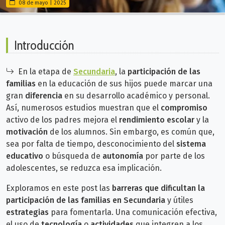
08 de mayo | 2025
Introducción
En la etapa de
Secundaria
, la
participación de las
familias
en la educación de sus hijos puede marcar una
gran
diferencia
en su desarrollo académico y personal.
Así, numerosos estudios muestran que el
compromiso
activo de los padres mejora el
rendimiento escolar
y la
motivación
de los alumnos. Sin embargo, es común que,
sea por falta de tiempo, desconocimiento del
sistema
educativo
o búsqueda de
autonomía
por parte de los
adolescentes, se reduzca esa implicación.
Exploramos en este post las
barreras que dificultan la
participación de las familias en Secundaria
y útiles
estrategias
para fomentarla. Una comunicación efectiva,
el uso de
tecnología
o
actividades
que integren a los