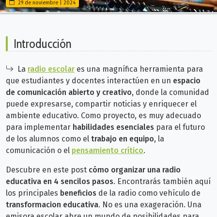
29 de noviembre | 2024
Introducción
La
radio escolar
es una magnífica herramienta para
que
estudiantes y docentes interactúen en un
espacio
de comunicación abierto y creativo
, donde la comunidad
puede
expresarse, compartir noticias y enriquecer el
ambiente educativo. Como proyecto, es muy adecuado
para
implementar
habilidades esenciales
para el futuro
de los alumnos como el
trabajo en equipo
, la
comunicación o el
pensamiento crítico
.
Descubre en este post
cómo organizar una radio
educativa en 4 sencilos pasos
. Encontrarás también aquí
los principales
beneficios
de la radio como vehículo de
transformacion educativa
. No es una exageración. Una
emisora escolar
abre un mundo de posibilidades para