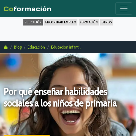
EDUCACIÓN
ENCONTRAR EMPLEO
FORMACIÓN
OTROS
Blog
Educación
Educación infantil
Por qué enseñar habilidades
sociales a los niños de primaria