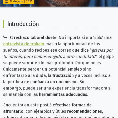
17 de julio | 2025
Introducción
El rechazo laboral duele
. No importa si era 'sólo' una
entrevista de trabajo
más o la oportunidad de tus
sueños, cuando recibes ese correo que dice "
gracias por
tu interés, pero hemos elegido a otro candidato
", el golpe
se puede sentir en lo más profundo. Porque no es
únicamente perder un potencial empleo sino
enfrentarse a la duda, la
frustración
y a veces incluso a
la pérdida de
confianza
en uno mismo. Sin
embargo,
puede ser una experiencia transformadora si
se maneja con las
herramientas adecuadas
.
Encuentra en este post
3 efectivas formas de
afrontarlo
,
con ejemplos y útiles
recomendaciones
,
además de una reflexión inicial sobre por qué nos afecta