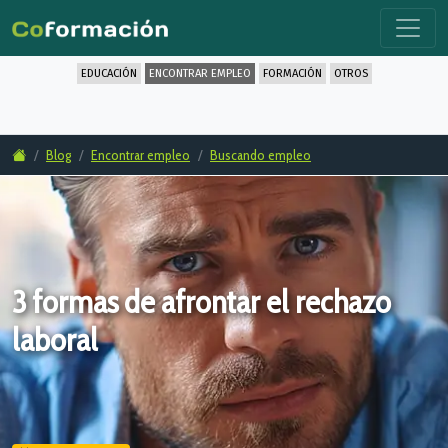
EDUCACIÓN
ENCONTRAR EMPLEO
FORMACIÓN
OTROS
Blog
Encontrar empleo
Buscando empleo
3 formas de afrontar el rechazo
laboral